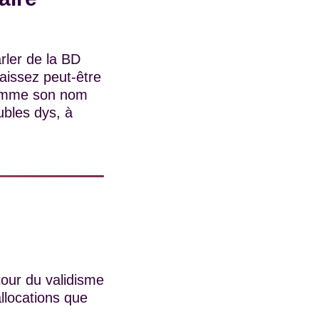
rler de la BD
aissez peut-être
Comme son nom
ubles dys, à
our du validisme
llocations que