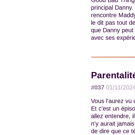
Good Bad Things
principal Danny.
rencontre Maddy
le dit pas tout d
que Danny peut av
avec ses expéri
Parentalit
#037
01/11/202
Vous l'aurez vu d
Et c'est un épi
allez entendre, i
n'y aurait jamai
de dire que ce t