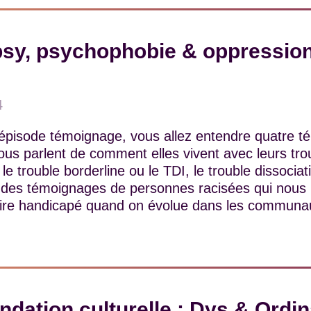
psy, psychophobie & oppressio
4
épisode témoignage, vous allez entendre quatre 
us parlent de comment elles vivent avec leurs tro
, le trouble borderline ou le TDI, le trouble dissociatif
des témoignages de personnes racisées qui nous p
e dire handicapé quand on évolue dans les communau
ation culturelle : Dys & Ordin