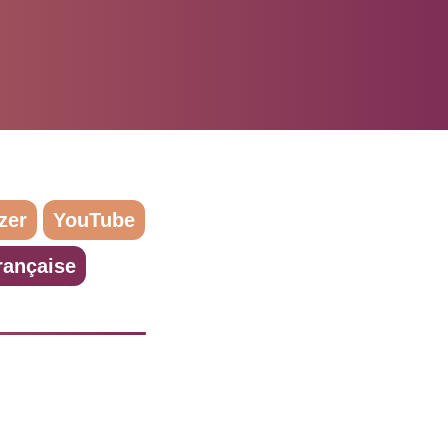
zer
YouTube
rançaise