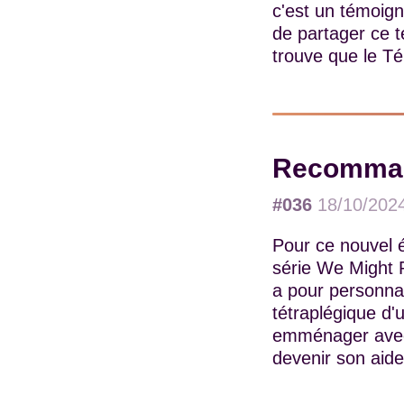
c'est un témoign
de partager ce 
trouve que le Tél
Recommand
#036
18/10/202
Pour ce nouvel é
série We Might R
a pour personna
tétraplégique d'
emménager avec 
devenir son aide