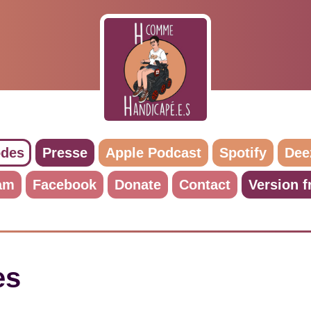
odes
Presse
Apple Podcast
Spotify
Dee
am
Facebook
Donate
Contact
Version f
es