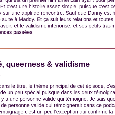
, qui est un premier film américain ayant pour p
 Et c'est une histoire assez simple, puisque c'est c
 sur une appli de rencontre. Sauf que Danny est 
e suite à Maddy. Et ça suit leurs relations et toutes 
oir, et le validisme intériorisé, et ses petits trau
ences passées.
é, queerness & validisme
4
ans le titre, le thème principal de cet épisode, c'es
sode un peu spécial puisque dans les deux témoign
l y a une personne valide qui témoigne. Je sais que j
s de personne valide qui témoignerait dans ce podcas
émoignage c'est un peu l'exception qui confirme la