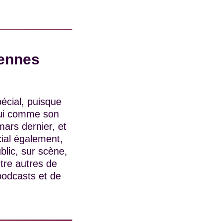
Rennes
pécial, puisque
 qui comme son
mars dernier, et
cial également,
blic, sur scène,
tre autres de
 podcasts et de