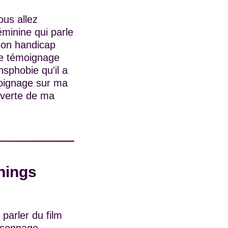
ous allez
minine qui parle
 son handicap
le témoignage
sphobie qu'il a
émoignage sur ma
uverte de ma
hings
parler du film