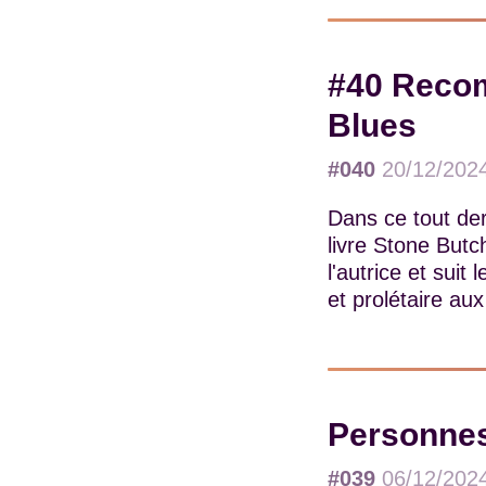
#40 Recom
Blues
#040
20/12/202
Dans ce tout der
livre Stone Butc
l'autrice et sui
et prolétaire au
Personnes
#039
06/12/202