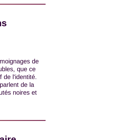
ns
témoignages de
ubles, que ce
 de l'identité.
arlent de la
tés noires et
aire