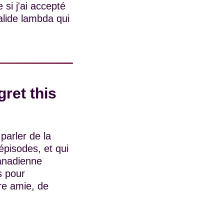
si j'ai accepté
alide lambda qui
ret this
parler de la
épisodes, et qui
canadienne
s pour
re amie, de