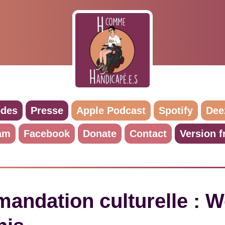
odes
Presse
Apple Podcast
Spotify
Dee
am
Facebook
Donate
Contact
Version f
ndation culturelle : W