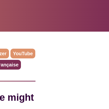
zer
YouTube
rançaise
e might