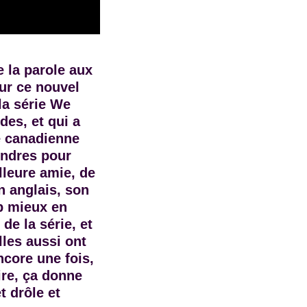
 la parole aux
ur ce nouvel
la série We
des, et qui a
e canadienne
Londres pour
lleure amie, de
n anglais, son
p mieux en
de la série, et
lles aussi ont
ncore une fois,
ire, ça donne
t drôle et