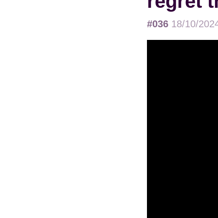
regret t
#036
18/10/202