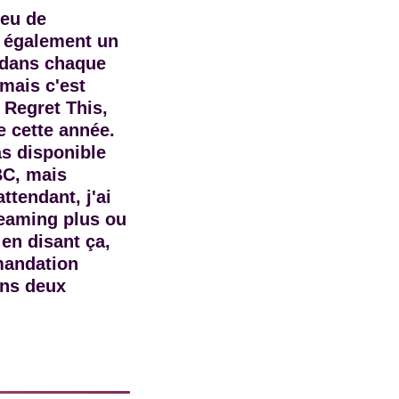
peu de
t également un
, dans chaque
 mais c'est
 Regret This,
e cette année.
s disponible
BBC, mais
ttendant, j'ai
treaming plus ou
 en disant ça,
mandation
ans deux