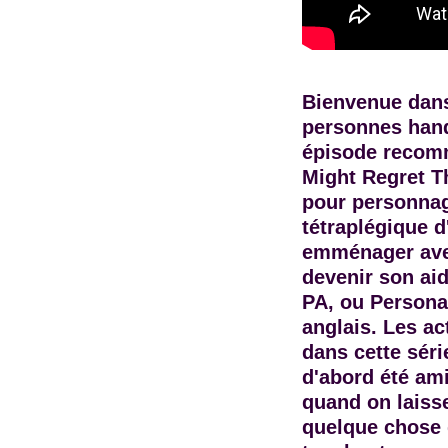
Bienvenue dans
personnes hand
épisode recomma
Might Regret Th
pour personnag
tétraplégique d
emménager avec
devenir son aid
PA, ou Persona
anglais. Les act
dans cette séri
d'abord été ami
quand on laiss
quelque chose d