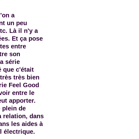
'on a
ent un peu
c. Là il n'y a
ées. Et ça pose
tes entre
tre son
a série
 que c'était
rès très bien
érie Feel Good
oir entre le
ut apporter.
 plein de
a relation, dans
ans les aides à
l électrique.