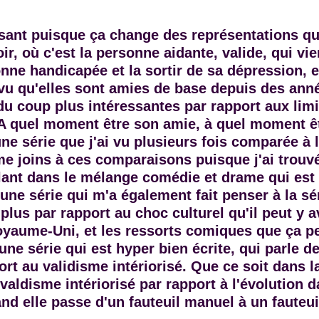
ssant puisque ça change des représentations qu
oir, où c'est la personne aidante, valide, qui vi
nne handicapée et la sortir de sa dépression, et
 vu qu'elles sont amies de base depuis des ann
u coup plus intéressantes par rapport aux limi
. A quel moment être son amie, à quel moment ê
une série que j'ai vu plusieurs fois comparée à l
me joins à ces comparaisons puisque j'ai trouvé
ant dans le mélange comédie et drame qui est t
 une série qui m'a également fait penser à la s
plus par rapport au choc culturel qu'il peut y av
oyaume-Uni, et les ressorts comiques que ça pe
une série qui est hyper bien écrite, qui parle de
ort au validisme intériorisé. Que ce soit dans l
valdisme intériorisé par rapport à l'évolution d
and elle passe d'un fauteuil manuel à un fauteui