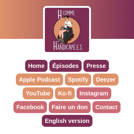
Home
Épisodes
Presse
Apple Podcast
Spotify
Deezer
YouTube
Ko-fi
Instagram
Facebook
Faire un don
Contact
English version