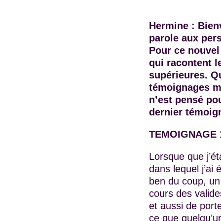
Hermine : Bien
parole aux per
Pour ce nouvel
qui racontent l
supérieures. Qu
témoignages mo
n’est pensé po
dernier témoig
TEMOIGNAGE 
Lorsque que j’ét
dans lequel j’ai 
ben du coup, un 
cours des valide
et aussi de port
ce que quelqu’un