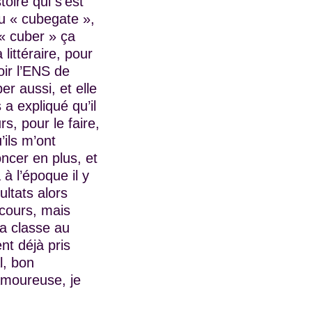
oire qui s’est
du « cubegate »,
 « cuber » ça
littéraire, pour
oir l’ENS de
er aussi, et elle
 a expliqué qu’il
s, pour le faire,
’ils m’ont
ncer en plus, et
à l’époque il y
ultats alors
ncours, mais
la classe au
nt déjà pris
l, bon
 amoureuse, je