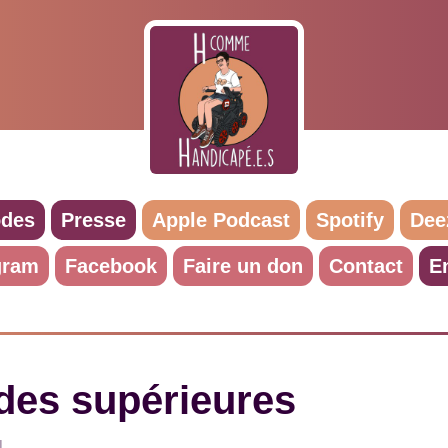
odes
Presse
Apple Podcast
Spotify
Dee
gram
Facebook
Faire un don
Contact
E
des supérieures
4