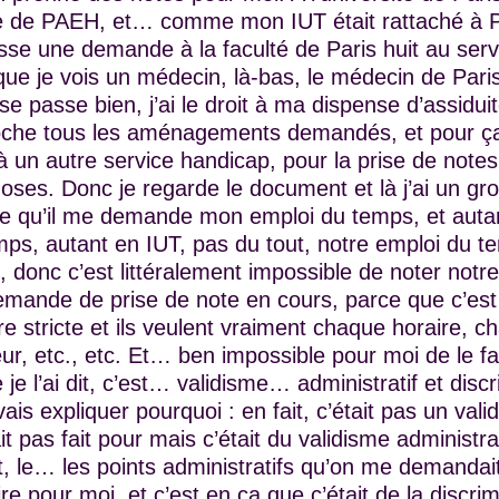
de PAEH, et… comme mon IUT était rattaché à Pari
e fasse une demande à la faculté de Paris huit au ser
que je vois un médecin, là-bas, le médecin de Paris
t se passe bien, j’ai le droit à ma dispense d’assiduit
 coche tous les aménagements demandés, et pour ça 
 à un autre service handicap, pour la prise de note
oses. Donc je regarde le document et là j’ai un gro
 qu’il me demande mon emploi du temps, et autant
ps, autant en IUT, pas du tout, notre emploi du t
donc c’est littéralement impossible de noter notr
emande de prise de note en cours, parce que c’es
e stricte et ils veulent vraiment chaque horaire, c
r, etc., etc. Et… ben impossible pour moi de le fa
e l’ai dit, c’est… validisme… administratif et disc
ais expliquer pourquoi : en fait, c’était pas un vali
ait pas fait pour mais c’était du validisme administr
t, le… les points administratifs qu’on me demandait,
re pour moi, et c’est en ça que c’était de la discri