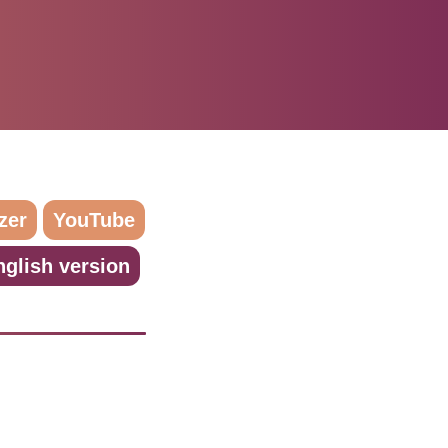
zer
YouTube
nglish version