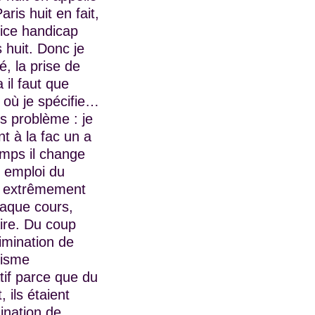
s huit en fait,
vice handicap
 huit. Donc je
é, la prise de
il faut que
s où je spécifie…
s problème : je
 à la fac un a
emps il change
e emploi du
t extrêmement
haque cours,
ire. Du coup
rimination de
disme
atif parce que du
 ils étaient
mination de