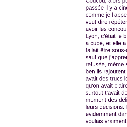
Coucou, alors po
passée il y a ci
comme je l’appel
veut dire répéter
avoir les concou
Lyon, c’était le 
a cubé, et elle a
fallait être sou
sauf que j’appre
refusée, même sa
ben ils rajouten
avait des trucs l
qu’on avait clair
surtout t’avait d
moment des délibé
leurs décisions. 
évidemment dans 
voulais vraiment