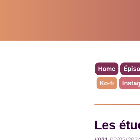
Home
Épis
Ko-fi
Insta
Les étu
#021
02/02/202