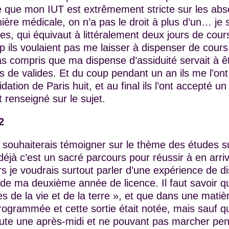
uste que mon IUT est extrêmement stricte sur les 
nière médicale, on n’a pas le droit à plus d’un… je
s, qui équivaut à littéralement deux jours de cour
p ils voulaient pas me laisser à dispenser de cours
 pas compris que ma dispense d’assiduité servait à 
s de valides. Et du coup pendant un an ils me l’ont
lidation de Paris huit, et au final ils l’ont accepté u
 renseigné sur le sujet.
2
 souhaiterais témoigner sur le thème des études s
déjà c’est un sacré parcours pour réussir à en arri
rs je voudrais surtout parler d’une expérience de d
 de ma deuxième année de licence. Il faut savoir qu
s de la vie et de la terre », et que dans une matièr
programmée et cette sortie était notée, mais sauf qu’
oute une après-midi et ne pouvant pas marcher pe