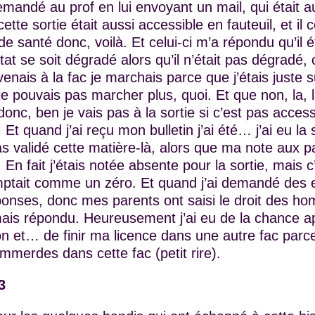
demandé au prof en lui envoyant un mail, qui était 
 cette sortie était aussi accessible en fauteuil, et il 
 santé donc, voilà. Et celui-ci m’a répondu qu’il é
t se soit dégradé alors qu’il n’était pas dégradé, c
nais à la fac je marchais parce que j’étais juste 
e pouvais pas marcher plus, quoi. Et que non, la, la
donc, ben je vais pas à la sortie si c’est pas access
t quand j’ai reçu mon bulletin j’ai été… j’ai eu la 
s validé cette matière-là, alors que ma note aux par
 En fait j’étais notée absente pour la sortie, mais c
tait comme un zéro. Et quand j’ai demandé des exp
ponses, donc mes parents ont saisi le droit des h
mais répondu. Heureusement j’ai eu de la chance ap
n et… de finir ma licence dans une autre fac parc
emmerdes dans cette fac (petit rire).
3