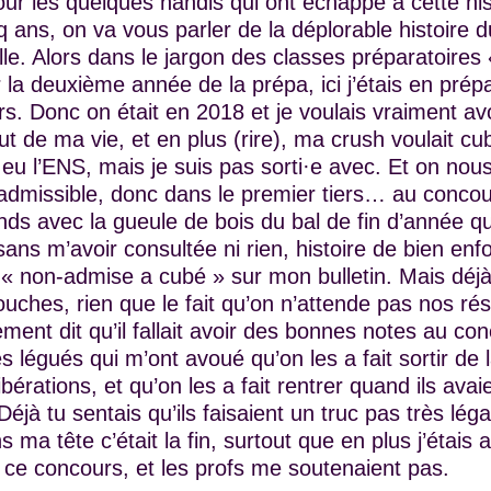
ur les quelques handis qui ont échappé à cette hist
nq ans, on va vous parler de la déplorable histoire 
le. Alors dans le jargon des classes préparatoires
 la deuxième année de la prépa, ici j’étais en prépa 
rs. Donc on était en 2018 et je voulais vraiment av
but de ma vie, et en plus (rire), ma crush voulait cub
 eu l’ENS, mais je suis pas sorti·e avec. Et on nous
s-admissible, donc dans le premier tiers… au concour
nds avec la gueule de bois du bal de fin d’année qu
ns m’avoir consultée ni rien, histoire de bien enfo
t « non-admise a cubé » sur mon bulletin. Mais déjà 
ouches, rien que le fait qu’on n’attende pas nos rés
ement dit qu’il fallait avoir des bonnes notes au co
es légués qui m’ont avoué qu’on les a fait sortir de 
rations, et qu’on les a fait rentrer quand ils avaie
Déjà tu sentais qu’ils faisaient un truc pas très léga
ma tête c’était la fin, surtout que en plus j’étais
 ce concours, et les profs me soutenaient pas.