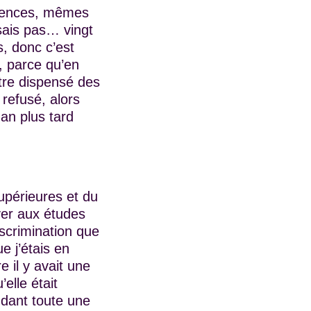
absences, mêmes
 sais pas… vingt
s, donc c’est
, parce qu’en
être dispensé des
 refusé, alors
n an plus tard
upérieures et du
ver aux études
iscrimination que
e j’étais en
e il y avait une
elle était
ndant toute une