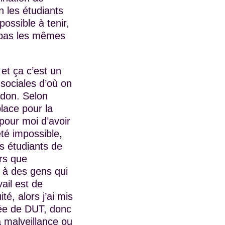
n les étudiants
possible à tenir,
t pas les mêmes
 et ça c’est un
sociales d’où on
ardon. Selon
place pour la
 pour moi d’avoir
été impossible,
es étudiants de
rs que
 à des gens qui
ail est de
té, alors j’ai mis
nnée de DUT, donc
a malveillance ou