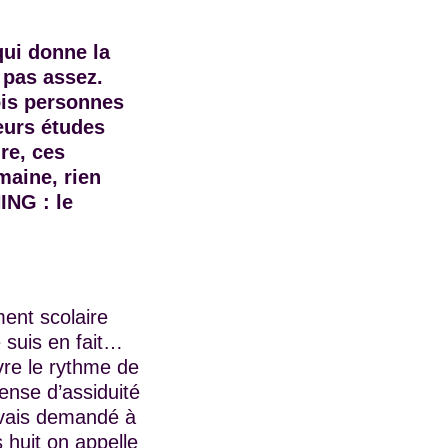
ui donne la
 pas assez.
ois personnes
leurs études
ire, ces
maine, rien
ING : le
ment scolaire
e suis en fait…
vre le rythme de
ense d’assiduité
avais demandé à
 huit on appelle