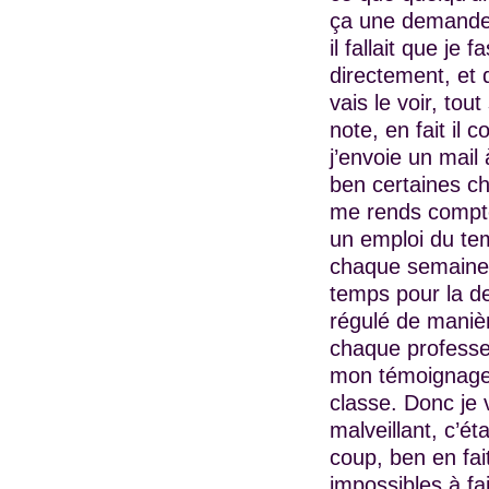
ça une demande 
il fallait que j
directement, et 
vais le voir, tou
note, en fait il
j’envoie un mail
ben certaines ch
me rends compte
un emploi du tem
chaque semaine, 
temps pour la d
régulé de manièr
chaque professeu
mon témoignage j
classe. Donc je v
malveillant, c’ét
coup, ben en fai
impossibles à fai