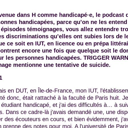
venue dans H comme handicapé·e, le podcast q
sonnes handicapées, parce qu’on ne les entend
 épisodes témoignages, vous allez entendre tr
es discriminations qu’elles ont subies lors de 
e ce soit en IUT, en licence ou en prépa littéra
ntrent encore une fois que quelque soit le do
ur les personnes handicapées. TRIGGER WARN
nage mentionne une tentative de suicide.
1
ais en DUT, en Île-de-France, mon IUT, l’établisse
été donc, était rattaché à la faculté de Paris huit. J
étudiant handicapé, et j’ai des difficultés à… à sui
s. Dans ce cadre-là j’avais demandé une, une disp
er des écouteurs en cours, et bien évidemment, j’
 prenne des notes pour moi. A l’université de Paris