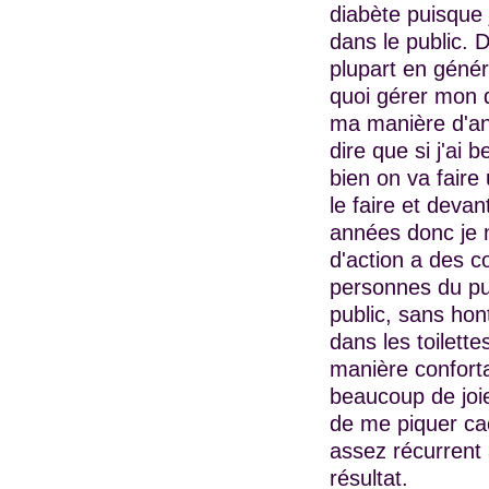
diabète puisque j
dans le public. D
plupart en génér
quoi gérer mon d
ma manière d'an
dire que si j'ai 
bien on va faire 
le faire et deva
années donc je n
d'action a des 
personnes du pu
public, sans hon
dans les toilette
manière conforta
beaucoup de joie,
de me piquer cac
assez récurrent 
résultat.