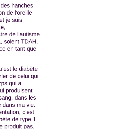
t des hanches
 de l'oreille
et je suis
té,
tre de l'autisme.
A, soient TDAH,
ce en tant que
u'est le diabète
rler de celui qui
rps qui a
ui produisent
 sang, dans les
te dans ma vie.
ntation, c'est
abète de type 1.
e produit pas.