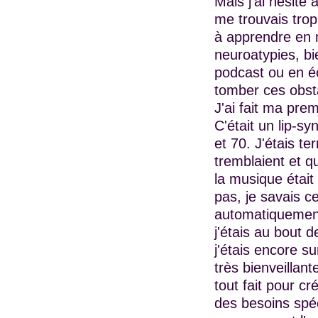
Mais j'ai hésité
me trouvais trop
à apprendre en 
neuroatypies, bi
podcast ou en éc
tomber ces obsta
J'ai fait ma pre
C'était un lip-s
et 70. J'étais t
tremblaient et qu
la musique était
pas, je savais ce
automatiquement.
j'étais au bout 
j'étais encore s
très bienveillan
tout fait pour cr
des besoins spéc