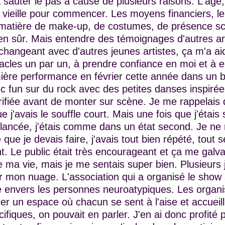
 à sauter le pas à cause de plusieurs raisons. L'âge
 vieille pour commencer. Les moyens financiers, le f
matière de make-up, de costumes, de présence sc
en sûr. Mais entendre des témoignages d'autres ar
hangeant avec d'autres jeunes artistes, ça m'a aid
cles un par un, à prendre confiance en moi et à e
mière performance en février cette année dans un 
ync fun sur du rock avec des petites danses inspir
errifiée avant de monter sur scène. Je me rappelai
e j'avais le souffle court. Mais une fois que j'étais
 lancée, j'étais comme dans un état second. Je ne 
 que je devais faire, j'avais tout bien répété, tout se
 Le public était très encourageant et ça me galvani
de ma vie, mais je me sentais super bien. Plusieurs 
ur mon nuage. L'association qui a organisé le show
te envers les personnes neuroatypiques. Les organi
éer un espace où chacun se sent à l'aise et accueilli
ifiques, on pouvait en parler. J'en ai donc profit