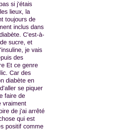
as si j'étais
es lieux, la
t toujours de
ment inclus dans
iabète. C'est-à-
 de sucre, et
insuline, je vais
epuis des
re Et ce genre
lic. Car des
on diabète en
'aller se piquer
e faire de
e vraiment
ire de j'ai arrêté
chose qui est
ès positif comme