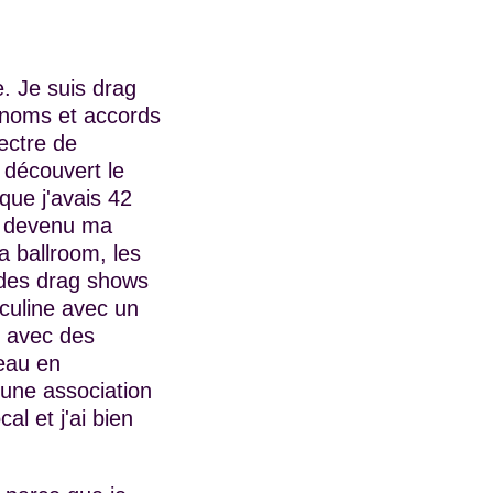
e. Je suis drag
ronoms et accords
ectre de
i découvert le
que j'avais 42
te devenu ma
la ballroom, les
à des drag shows
culine avec un
s avec des
eau en
r une association
al et j'ai bien