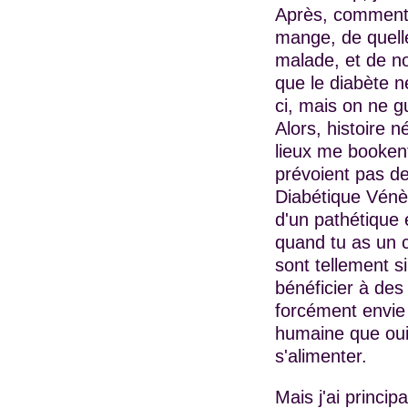
Après, comment r
mange, de quelle
malade, et de no
que le diabète n
ci, mais on ne g
Alors, histoire 
lieux me bookent
prévoient pas de
Diabétique Vénè
d'un pathétique e
quand tu as un c
sont tellement s
bénéficier à des
forcément envie
humaine que oui
s'alimenter.
Mais j'ai princi