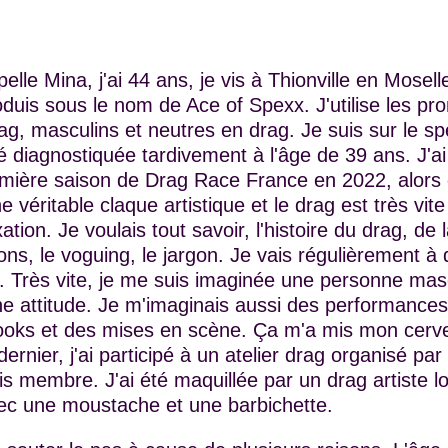
elle Mina, j'ai 44 ans, je vis à Thionville en Mosell
oduis sous le nom de Ace of Spexx. J'utilise les p
ag, masculins et neutres en drag. Je suis sur le sp
été diagnostiquée tardivement à l'âge de 39 ans. J'a
emière saison de Drag Race France en 2022, alors 
e véritable claque artistique et le drag est très vi
ation. Je voulais tout savoir, l'histoire du drag, de 
ons, le voguing, le jargon. Je vais régulièrement 
. Très vite, je me suis imaginée une personne mas
ne attitude. Je m'imaginais aussi des performance
ooks et des mises en scène. Ça m'a mis mon cerv
dernier, j'ai participé à un atelier drag organisé pa
s membre. J'ai été maquillée par un drag artiste loc
ec une moustache et une barbichette.