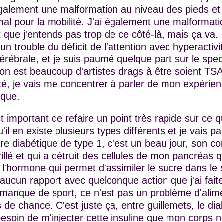
 également une malformation au niveau des pieds e
al pour la mobilité. J'ai également une malformation
it que j'entends pas trop de ce côté-là, mais ça va. 
n trouble du déficit de l'attention avec hyperactivi
érébrale, et je suis paumé quelque part sur le spec
u'on est beaucoup d'artistes drags à être soient TS
é, je vais me concentrer à parler de mon expérien
ique.
t important de refaire un point très rapide sur ce q
'il en existe plusieurs types différents et je vais pa
e diabétique de type 1, c'est un beau jour, son co
llé et qui a détruit des cellules de mon pancréas q
st l'hormone qui permet d'assimiler le sucre dans le
a aucun rapport avec quelconque action que j'ai fai
manque de sport, ce n'est pas un problème d'alime
s de chance. C'est juste ça, entre guillemets, le di
 besoin de m'injecter cette insuline que mon corps n