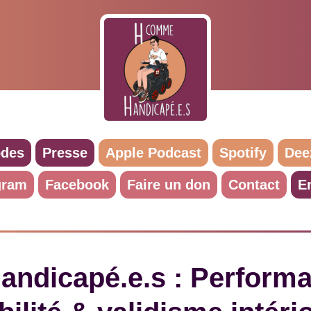
odes
Presse
Apple Podcast
Spotify
Dee
gram
Facebook
Faire un don
Contact
E
andicapé.e.s : Perform