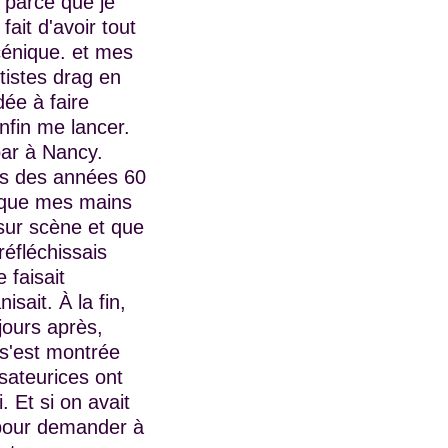
, parce que je
ait d'avoir tout
énique. et mes
tistes drag en
ée à faire
nfin me lancer.
bar à Nancy.
ées des années 60
s que mes mains
 sur scène et que
réfléchissais
 faisait
sait. À la fin,
jours après,
 s'est montrée
sateurices ont
. Et si on avait
é pour demander à