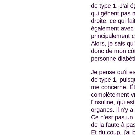
de type 1. J'ai
qui gênent pas m
droite, ce qui fa
également avec u
principalement c
Alors, je sais q
donc de mon côt
personne diabét
Je pense qu'il es
de type 1, puisqu
me concerne. Êtr
complètement vri
l'insuline, qui e
organes. il n'y 
Ce n'est pas un 
de la faute à pa
Et du coup, j'ai