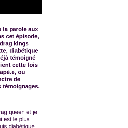
 la parole aux
s cet épisode,
 drag kings
te, diabétique
déjà témoigné
ient cette fois
apé.e, ou
ectre de
es témoignages.
rag queen et je
i est le plus
uis diabétique