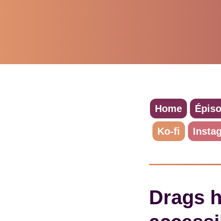
Home
Épis
Ko-fi
Insta
Drags h