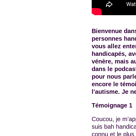
Bienvenue dans
personnes hand
vous allez ent
handicapés, av
vénère, mais a
dans le podcast
pour nous parl
encore le témo
l'autisme. Je n
Témoignage 1
Coucou, je m'app
suis bah handicap
connu et le plus