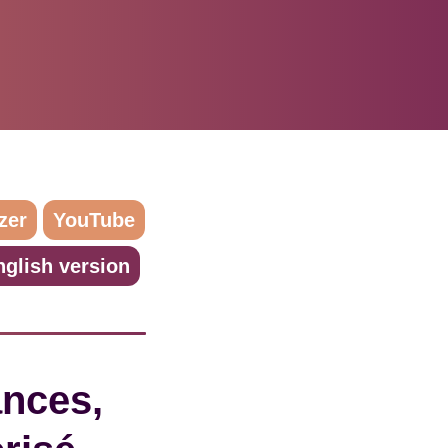
zer
YouTube
nglish version
ances,