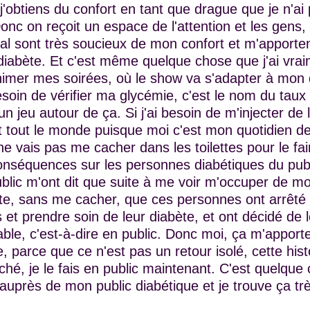
'obtiens du confort en tant que drague que je n'ai p
onc on reçoit un espace de l'attention et les gens, l
al sont très soucieux de mon confort et m'apporten
iabète. Et c'est même quelque chose que j'ai vrai
imer mes soirées, où le show va s'adapter à mon d
besoin de vérifier ma glycémie, c'est le nom du taux
un jeu autour de ça. Si j'ai besoin de m'injecter de l'
nt tout le monde puisque moi c'est mon quotidien d
e vais pas me cacher dans les toilettes pour le fai
conséquences sur les personnes diabétiques du pub
blic m'ont dit que suite à me voir m'occuper de m
te, sans me cacher, que ces personnes ont arrêté d
s et prendre soin de leur diabète, et ont décidé de l
ble, c'est-à-dire en public. Donc moi, ça m'apport
 parce que ce n'est pas un retour isolé, cette histo
hé, je le fais en public maintenant. C'est quelque 
auprès de mon public diabétique et je trouve ça tr