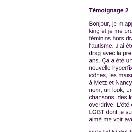
Témoignage 2
Bonjour, je m'app
king et je me pr
féminins hors dr
l'autisme. J'ai 
drag avec la pr
ans. Ça a été un
nouvelle hyperfix
icônes, les mais
à Metz et Nancy
nom, un look, u
chansons, des l
overdrive. L'été 
LGBT dont je sui
aimé me voir av