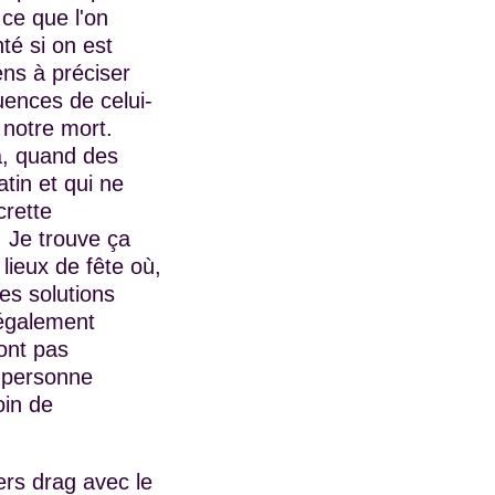
 ce que l'on
té si on est
ens à préciser
uences de celui-
 notre mort.
jà, quand des
tin et qui ne
crette
 Je trouve ça
 lieux de fête où,
es solutions
 également
ont pas
e personne
oin de
ers drag avec le