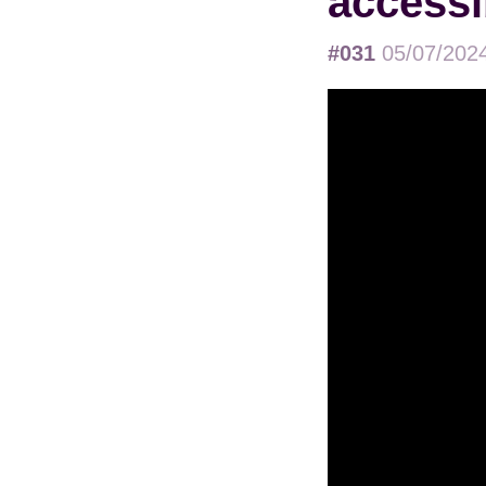
accessib
#031
05/07/202