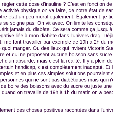
égler cette dose d'insuline ? C'est en fonction de
 activité physique on va faire, de notre état de san
tre état un peu moral également. Également, je ti
e se soigne pas. On vit avec. On limite les conséq
uérit jamais du diabète. Ce sera comme ça jusqu'à
négative liée à mon diabète dans l'univers drag. Dé
, me font travailler par exemple de 19h à 2h du ma
 quoi manger. Ou des lieux qui invitent Victoria Su
re et qui ne proposent aucune boisson sans sucre.
t d'un absurde, mais c'est la réalité. Il y a plein de
ertain handicap, c'est complètement inadapté. Et l
imples et en plus ces simples solutions pourraient
 personnes qui ne sont pas diabétiques mais qui n'
 de boire des boissons avec du sucre ou juste un
 quand on travaille de 19h à 1h du matin on a bes
palement des choses positives racontées dans l'univ