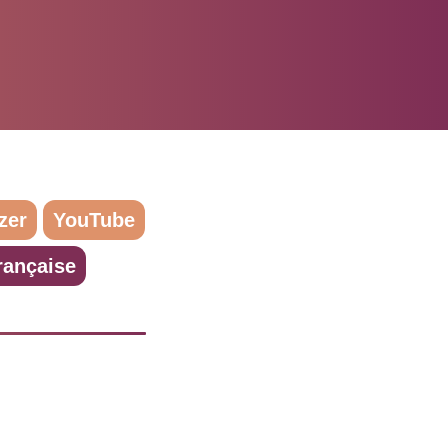
zer
YouTube
rançaise