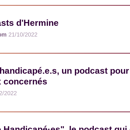
sts d'Hermine
om
21/10/2022
andicapé.e.s, un podcast pour
x concernés
2/2022
Handicapé·es", le podcast qui