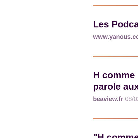
Les Podca
www.yanous.c
H comme h
parole au
beaview.fr
08/0
"H comme 