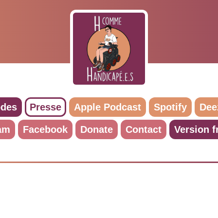
odes
Presse
Apple Podcast
Spotify
Dee
am
Facebook
Donate
Contact
Version f